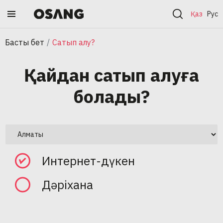
Қаз
Рус
Басты бет
Сатып алу?
Қайдан сатып алуға
болады?
Интернет-дүкен
Дәріхана