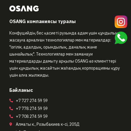
OSANG компаниясы туралы
Конфуцийдің бес қасиеті рухында адам үшін құндылық
жасауға арналған технологиялар мен материалдар:
"ізгілік, адалдық, орындылық, даналық және
шынайылық". Технологиялар мен заманауи
материалдарды дамыту арқылы OSANG өз клиенттері
үшін құндылық жасайтын жаһандық корпорацияны құру
үшін алға жылжиды.
Байланыс
+7 727 274 59 59
+7 778 274 59 59
+7 708 274 59 59
Алматы к., Розыбакиев к-сi, 205Д
АПТЕКАПЛЮС